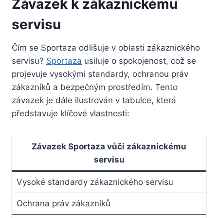
Závazek k zákaznickému
servisu
Čím se Sportaza odlišuje v oblasti zákaznického
servisu?
Sportaza
usiluje o spokojenost, což se
projevuje vysokými standardy, ochranou práv
zákazníků a bezpečným prostředím. Tento
závazek je dále ilustrován v tabulce, která
představuje klíčové vlastnosti:
Závazek Sportaza vůči zákaznickému
servisu
Vysoké standardy zákaznického servisu
Ochrana práv zákazníků