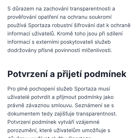
S důrazem na zachování transparentnosti a
prověřování opatření na ochranu soukromí
používá Sportaza robustní šifrování dat k ochraně
informací uživatelů. Kromě toho jsou při sdílení
informací s externími poskytovateli služeb
dodržovány přísné povinnosti mlčenlivosti.
Potvrzení a přijetí podmínek
Pro plné pochopení služeb Sportaza musí
uživatelé potvrdit a přijmout podmínky jako
právně závaznou smlouvu. Seznámení se s
dokumentem tedy zajišťuje transparentnost.
Potvrzení podmínek vytváří vzájemné
porozumění, které uživatelům umožňuje s