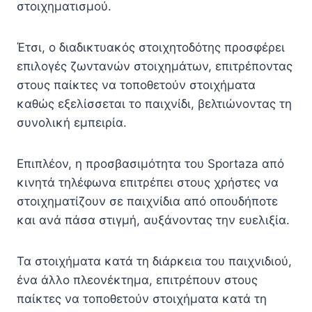
στοιχηματισμού.
Έτσι, ο διαδικτυακός στοιχητοδότης προσφέρει
επιλογές ζωντανών στοιχημάτων, επιτρέποντας
στους παίκτες να τοποθετούν στοιχήματα
καθώς εξελίσσεται το παιχνίδι, βελτιώνοντας τη
συνολική εμπειρία.
Επιπλέον, η προσβασιμότητα του Sportaza από
κινητά τηλέφωνα επιτρέπει στους χρήστες να
στοιχηματίζουν σε παιχνίδια από οπουδήποτε
και ανά πάσα στιγμή, αυξάνοντας την ευελιξία.
Τα στοιχήματα κατά τη διάρκεια του παιχνιδιού,
ένα άλλο πλεονέκτημα, επιτρέπουν στους
παίκτες να τοποθετούν στοιχήματα κατά τη