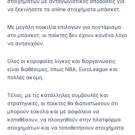
στοιχημάτων με ανταγωνιστικές αποδόσεις για
να ξεκινήσετε τα online στοιχήματα μπάσκετ.
Με μεγάλη ποικιλία επιλογών για ποντάρισμα
στο μπάσκετ, οι παίκτες δεν έχουν κανένα λόγο
να ανησυχούν.
Όλες οι κορυφαίες λίγκες και διοργανώσεις
είναι διαθέσιμες, όπως NBA, EuroLeague και
πολλές ακόμη.
Τέλος, με τις κατάλληλες συμβουλές και
στρατηγικές, οι παίκτες θα διαπιστώσουν ότι
μπορούν εύκολα και με ασφάλεια να
καταθέσουν, να πλοηγηθούν στην πλατφόρμα
στοιχημάτων και να τοποθετήσουν στοιχήματα