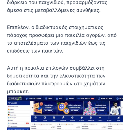
διάρκεια του παιχνιδιού, προσαρμόζοντας
άμεσα στις μεταβαλλόμενες συνθήκες.
Επιπλέον, ο διαδικτυακός στοιχηματικος
πάροχος προσφέρει μια ποικιλία αγορών, από
τα αποτελέσματα των παιχνιδιών έως τις
επιδόσεις των παικτών.
Αυτή η ποικιλία επιλογών συμβάλλει στη
δημοτικότητα και την ελκυστικότητα των
διαδικτυακών πλατφορμών στοιχημάτων
μπάσκετ.