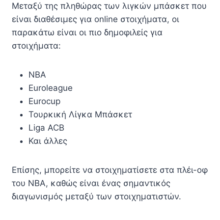
Μεταξύ της πληθώρας των λιγκών μπάσκετ που
είναι διαθέσιμες για online στοιχήματα, οι
παρακάτω είναι οι πιο δημοφιλείς για
στοιχήματα:
NBA
Euroleague
Eurocup
Τουρκική Λίγκα Μπάσκετ
Liga ACB
Και άλλες
Επίσης, μπορείτε να στοιχηματίσετε στα πλέι-οφ
του NBA, καθώς είναι ένας σημαντικός
διαγωνισμός μεταξύ των στοιχηματιστών.