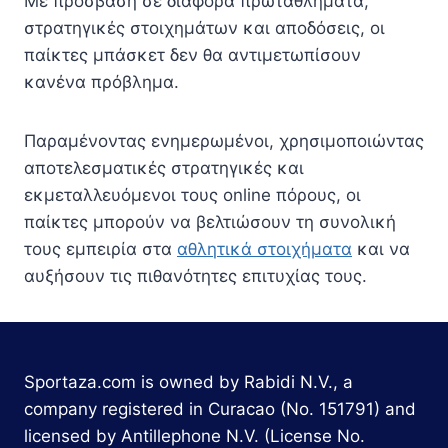
Με πρόσβαση σε διάφορα πρωταθλήματα,
στρατηγικές στοιχημάτων και αποδόσεις, οι
παίκτες μπάσκετ δεν θα αντιμετωπίσουν
κανένα πρόβλημα.
Παραμένοντας ενημερωμένοι, χρησιμοποιώντας
αποτελεσματικές στρατηγικές και
εκμεταλλευόμενοι τους online πόρους, οι
παίκτες μπορούν να βελτιώσουν τη συνολική
τους εμπειρία στα
αθλητικά στοιχήματα
και να
αυξήσουν τις πιθανότητες επιτυχίας τους.
Sportaza.com is owned by Rabidi N.V., a
company registered in Curacao (No. 151791) and
licensed by Antillephone N.V. (License No.