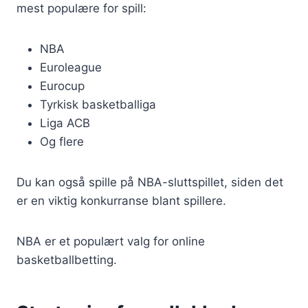
mest populære for spill:
NBA
Euroleague
Eurocup
Tyrkisk basketballiga
Liga ACB
Og flere
Du kan også spille på NBA-sluttspillet, siden det
er en viktig konkurranse blant spillere.
NBA er et populært valg for online
basketballbetting.