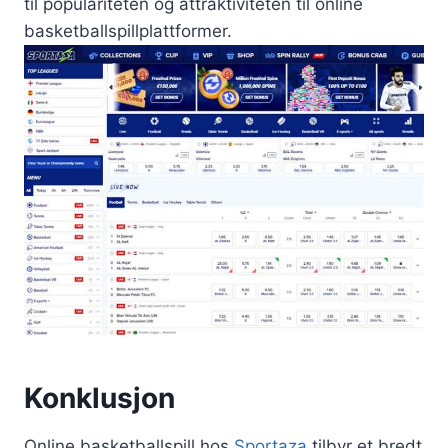
til populariteten og attraktiviteten til online
basketballspillplattformer.
Konklusjon
Online basketballspill hos
Sportaza
tilbyr et bredt