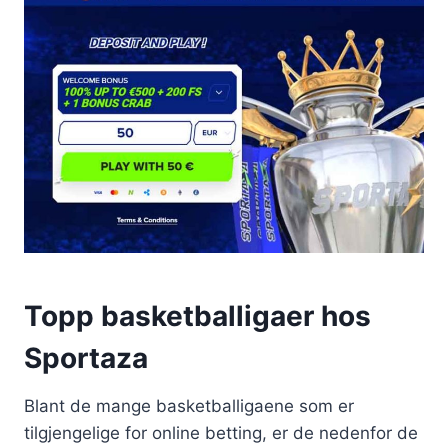
Topp basketballigaer hos
Sportaza
Blant de mange basketballigaene som er
tilgjengelige for online betting, er de nedenfor de