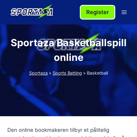
Skip
to
Register
content
Sportaza Basketballspill
online
Sportaza
»
Sports Betting
»
Basketball
Den online bookmakeren tilbyr et pålitelig