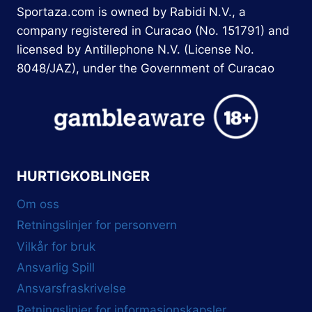
Sportaza.com is owned by Rabidi N.V., a
company registered in Curacao (No. 151791) and
licensed by Antillephone N.V. (License No.
8048/JAZ), under the Government of Curacao
HURTIGKOBLINGER
Om oss
Retningslinjer for personvern
Vilkår for bruk
Ansvarlig Spill
Ansvarsfraskrivelse
Retningslinjer for informasjonskapsler