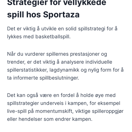
Strategier for vellykkede
spill hos Sportaza
Det er viktig å utvikle en solid spillstrategi for å
lykkes med basketballspill.
Når du vurderer spillernes prestasjoner og
trender, er det viktig å analysere individuelle
spillerstatistikker, lagdynamikk og nylig form for å
ta informerte spillbeslutninger.
Det kan også være en fordel å holde øye med
spillstrategier underveis i kampen, for eksempel
live-spill på momentumskift, viktige spilleroppgjør
eller hendelser som endrer kampen.