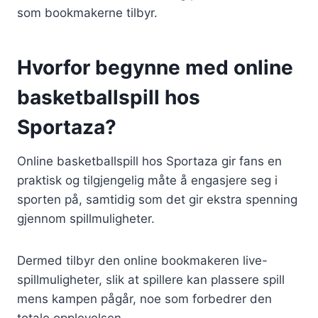
som bookmakerne tilbyr.
Hvorfor begynne med online
basketballspill hos
Sportaza?
Online basketballspill hos Sportaza gir fans en
praktisk og tilgjengelig måte å engasjere seg i
sporten på, samtidig som det gir ekstra spenning
gjennom spillmuligheter.
Dermed tilbyr den online bookmakeren live-
spillmuligheter, slik at spillere kan plassere spill
mens kampen pågår, noe som forbedrer den