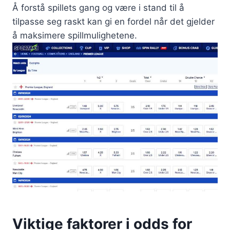
Å forstå spillets gang og være i stand til å
tilpasse seg raskt kan gi en fordel når det gjelder
å maksimere spillmulighetene.
Viktige faktorer i odds for