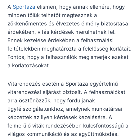
A
Sportaza
elismeri, hogy annak ellenére, hogy
minden tőlük telhetőt megtesznek a
zökkenőmentes és élvezetes élmény biztosítása
érdekében, vitás kérdések merülhetnek fel.
Ennek kezelése érdekében a felhasználási
feltételekben meghatározta a felelősség korlátait.
Fontos, hogy a felhasználók megismerjék ezeket
a korlátozásokat.
Vitarendezés esetén a Sportaza egyértelmű
vitarendezési eljárást biztosít. A felhasználókat
arra ösztönözzük, hogy forduljanak
ügyfélszolgálatunkhoz, amelynek munkatársai
képzettek az ilyen kérdések kezelésére. A
felmerülő viták rendezésében kulcsfontosságú a
világos kommunikáció és az együttműködés.