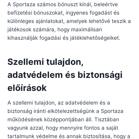
A Sportaza számos bónuszt kínál, beleértve
befizetési bónuszokat, ingyenes fogadást és
különleges ajánlatokat, amelyek lehetővé teszik a
játékosok számára, hogy maximálisan
kihasználják fogadási és játéklehetőségeiket.
Szellemi tulajdon,
adatvédelem és biztonsági
előírások
A szellemi tulajdon, az adatvédelem és a
biztonság iránti elkötelezettségünk a Sportaza
működésének középpontjában áll. Tisztában
vagyunk azzal, hogy mennyire fontos a saját
tartalmunk védelme és annak biztosítása, hogy a