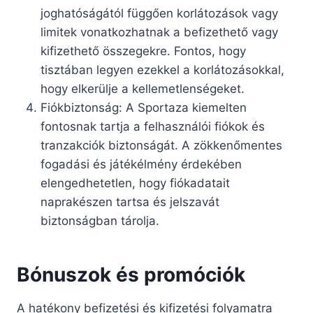
joghatóságától függően korlátozások vagy
limitek vonatkozhatnak a befizethető vagy
kifizethető összegekre. Fontos, hogy
tisztában legyen ezekkel a korlátozásokkal,
hogy elkerülje a kellemetlenségeket.
Fiókbiztonság: A Sportaza kiemelten
fontosnak tartja a felhasználói fiókok és
tranzakciók biztonságát. A zökkenőmentes
fogadási és játékélmény érdekében
elengedhetetlen, hogy fiókadatait
naprakészen tartsa és jelszavát
biztonságban tárolja.
Bónuszok és promóciók
A hatékony befizetési és kifizetési folyamatra