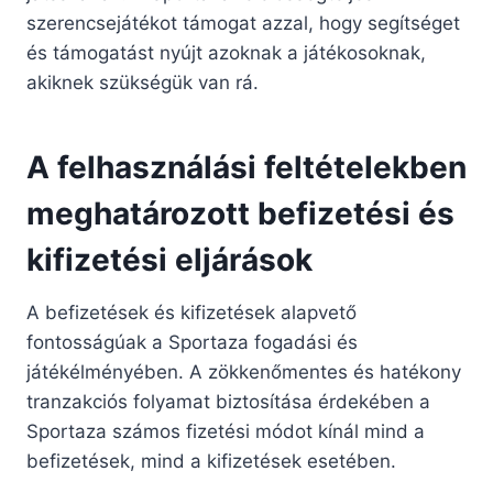
szerencsejátékot támogat azzal, hogy segítséget
és támogatást nyújt azoknak a játékosoknak,
akiknek szükségük van rá.
A felhasználási feltételekben
meghatározott befizetési és
kifizetési eljárások
A befizetések és kifizetések alapvető
fontosságúak a Sportaza fogadási és
játékélményében. A zökkenőmentes és hatékony
tranzakciós folyamat biztosítása érdekében a
Sportaza számos fizetési módot kínál mind a
befizetések, mind a kifizetések esetében.