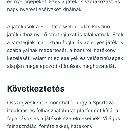
és nyerőgépeket. Ezek a játékok szórakozást és
nagy nyerési esélyeket kínálnak.
A játékosok a Sportaza weboldalán kaszinó
játékokhoz nyerő stratégiákat is találhatnak. Ezek
a stratégiák magukban foglalják az egyes játékok
szabályainak megértését, a bankroll hatékony
kezelését, valamint az esélyek és valószínűségek
alapján megalapozott döntések meghozatalát.
Következtetés
Összegzésként elmondható, hogy a Sportaza
izgalmas és felhasználóbarát platformot kínál a
fogadások és a játékok szerelmeseinek. Világos
felhasználási feltételekkel, hatékony