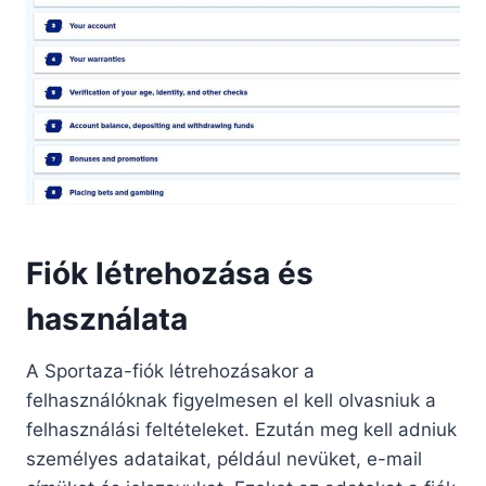
Fiók létrehozása és
használata
A Sportaza-fiók létrehozásakor a
felhasználóknak figyelmesen el kell olvasniuk a
felhasználási feltételeket. Ezután meg kell adniuk
személyes adataikat, például nevüket, e-mail