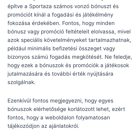
építve a Sportaza számos vonzó bónuszt és
promóciót kínál a fogadási és játékélmény
fokozása érdekében. Fontos, hogy minden
bónusz vagy promóció feltételeit elolvassa, mivel
azok speciális követelményeket tartalmazhatnak,
például minimális befizetési összeget vagy
bizonyos számú fogadás megkötését. Ne feledje,
hogy ezek a bónuszok és promóciók a játékosok
jutalmazására és további érték nyújtására
szolgálnak.
Ezenkívül fontos megjegyezni, hogy egyes
bónuszok elérhetősége korlátozott lehet, ezért
fontos, hogy a weboldalon folyamatosan
tájékozódjon az ajánlatokról.