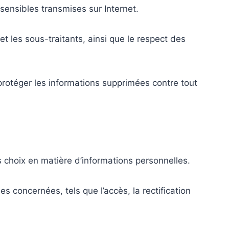
 sensibles transmises sur Internet.
t les sous-traitants, ainsi que le respect des
rotéger les informations supprimées contre tout
s choix en matière d’informations personnelles.
 concernées, tels que l’accès, la rectification