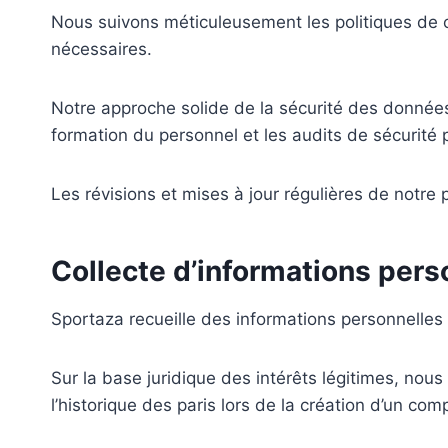
Nous suivons méticuleusement les politiques de 
nécessaires.
Notre approche solide de la sécurité des données e
formation du personnel et les audits de sécurité 
Les révisions et mises à jour régulières de notre
Collecte d’informations pers
Sportaza recueille des informations personnelles a
Sur la base juridique des intérêts légitimes, nous
l’historique des paris lors de la création d’un com