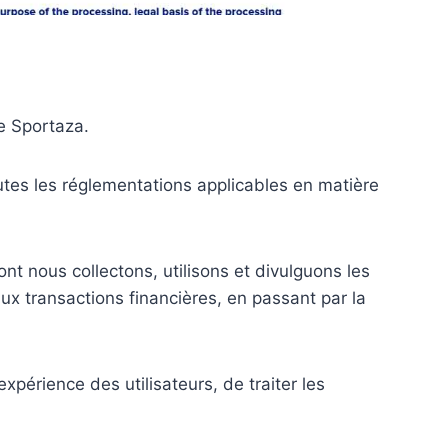
e Sportaza.
outes les réglementations applicables en matière
t nous collectons, utilisons et divulguons les
aux transactions financières, en passant par la
xpérience des utilisateurs, de traiter les