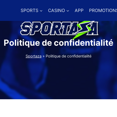
SPORTS
CASINO
APP
PROMOTION
Politique de confidentialité
Sportaza
»
Politique de confidentialité