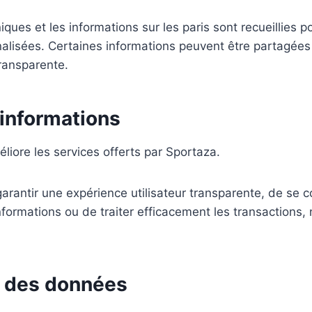
ues et les informations sur les paris sont recueillies p
nalisées. Certaines informations peuvent être partagées a
transparente.
informations
éliore les services offerts par Sportaza.
de garantir une expérience utilisateur transparente, de s
nformations ou de traiter efficacement les transactions, 
n des données