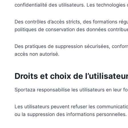
confidentialité des utilisateurs. Les technologies
Des contrôles d’accès stricts, des formations rég
politiques de conservation des données contribu
Des pratiques de suppression sécurisées, confor
accès non autorisé.
Droits et choix de l’utilisateu
Sportaza responsabilise les utilisateurs en leur 
Les utilisateurs peuvent refuser les communicatio
ou la suppression des informations personnelles.