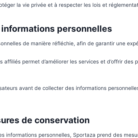
éger la vie privée et à respecter les lois et réglementa
s informations personnelles
sonnelles de manière réfléchie, afin de garantir une exp
affiliés permet d’améliorer les services et d’offrir des
isateurs avant de collecter des informations personnell
ures de conservation
s informations personnelles, Sportaza prend des mesure