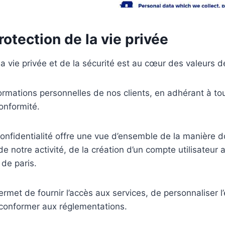
tection de la vie privée
a vie privée et de la sécurité est au cœur des valeurs d
formations personnelles de nos clients, en adhérant à t
onformité.
nfidentialité offre une vue d’ensemble de la manière don
 notre activité, de la création d’un compte utilisateur 
 de paris.
rmet de fournir l’accès aux services, de personnaliser l’e
 conformer aux réglementations.