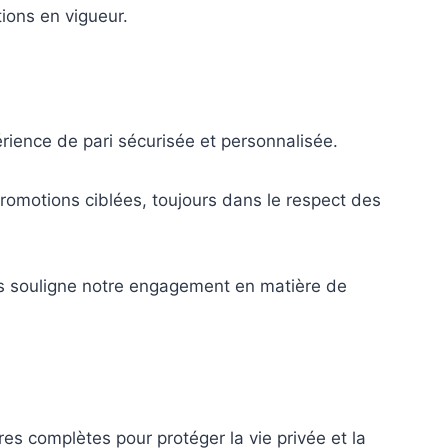
tions en vigueur.
érience de pari sécurisée et personnalisée.
 promotions ciblées, toujours dans le respect des
es souligne notre engagement en matière de
s complètes pour protéger la vie privée et la