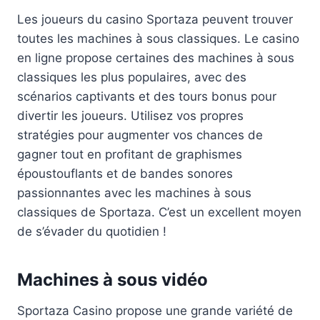
Les joueurs du casino Sportaza peuvent trouver
toutes les machines à sous classiques. Le casino
en ligne propose certaines des machines à sous
classiques les plus populaires, avec des
scénarios captivants et des tours bonus pour
divertir les joueurs. Utilisez vos propres
stratégies pour augmenter vos chances de
gagner tout en profitant de graphismes
époustouflants et de bandes sonores
passionnantes avec les machines à sous
classiques de Sportaza. C’est un excellent moyen
de s’évader du quotidien !
Machines à sous vidéo
Sportaza Casino propose une grande variété de