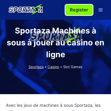
Aller
au
Register
contenu
Sportaza Machines à
sous à jouer au casino en
ligne
Sportaza
»
Casino
»
Slot Games
Avec les jeux de machines à sous Sportaza, les