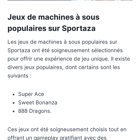
Jeux de machines à sous
populaires sur Sportaza
Les jeux de machines à sous populaires sur
Sportaza ont été soigneusement sélectionnés
pour offrir une expérience de jeu unique. Il existe
divers jeux populaires, dont certains sont les
suivants :
Super Ace
Sweet Bonanza
888 Dragons.
Ces jeux ont été soigneusement choisis tout en
offrant un gameplay gratifiant avec des