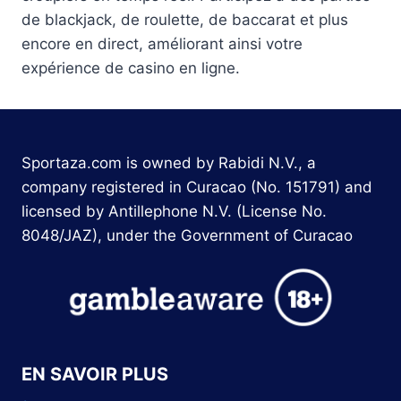
de blackjack, de roulette, de baccarat et plus
encore en direct, améliorant ainsi votre
expérience de casino en ligne.
Sportaza.com is owned by Rabidi N.V., a
company registered in Curacao (No. 151791) and
licensed by Antillephone N.V. (License No.
8048/JAZ), under the Government of Curacao
EN SAVOIR PLUS