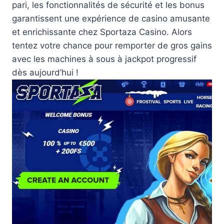
pari, les fonctionnalités de sécurité et les bonus
garantissent une expérience de casino amusante
et enrichissante chez Sportaza Casino. Alors
tentez votre chance pour remporter de gros gains
avec les machines à sous à jackpot progressif
dès aujourd’hui !