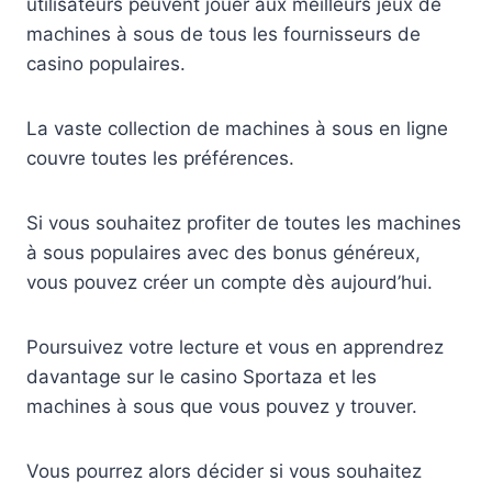
utilisateurs peuvent jouer aux meilleurs jeux de
machines à sous de tous les fournisseurs de
casino populaires.
La vaste collection de machines à sous en ligne
couvre toutes les préférences.
Si vous souhaitez profiter de toutes les machines
à sous populaires avec des bonus généreux,
vous pouvez créer un compte dès aujourd’hui.
Poursuivez votre lecture et vous en apprendrez
davantage sur le casino Sportaza et les
machines à sous que vous pouvez y trouver.
Vous pourrez alors décider si vous souhaitez