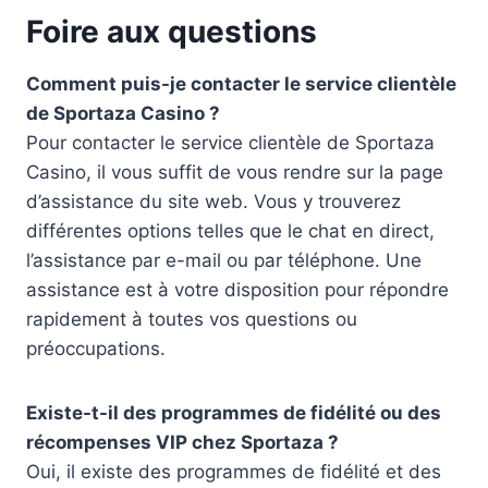
Foire aux questions
Comment puis-je contacter le service clientèle
de Sportaza Casino ?
Pour contacter le service clientèle de Sportaza
Casino, il vous suffit de vous rendre sur la page
d’assistance du site web. Vous y trouverez
différentes options telles que le chat en direct,
l’assistance par e-mail ou par téléphone. Une
assistance est à votre disposition pour répondre
rapidement à toutes vos questions ou
préoccupations.
Existe-t-il des programmes de fidélité ou des
récompenses VIP chez Sportaza ?
Oui, il existe des programmes de fidélité et des