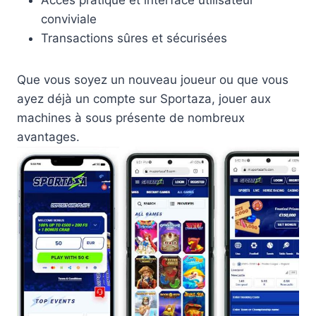
Accès pratique et interface utilisateur
conviviale
Transactions sûres et sécurisées
Que vous soyez un nouveau joueur ou que vous
ayez déjà un compte sur Sportaza, jouer aux
machines à sous présente de nombreux
avantages.