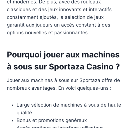
et modernes. De plus, avec des rouleaux
classiques et des jeux innovants et interactifs
constamment ajoutés, la sélection de jeux
garantit aux joueurs un accès constant à des
options nouvelles et passionnantes.
Pourquoi jouer aux machines
à sous sur Sportaza Casino ?
Jouer aux machines à sous sur Sportaza offre de
nombreux avantages. En voici quelques-uns :
Large sélection de machines à sous de haute
qualité
Bonus et promotions généreux