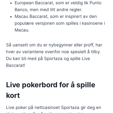
European Baccarat, som er veldig lik Punto
Banco, men med litt andre regler.
Macau Baccarat, som er inspirert av den
populære versjonen som spilles i kasinoene i
Macau.
Så uansett om du er nybegynner eller proff, har
hver av variantene ovenfor noe spesielt å tilby.
Du kan bli med på Sportaza og spille Live
Baccarat!
Live pokerbord for å spille
kort
Live poker på nettcasinoet Sportaza gir deg en