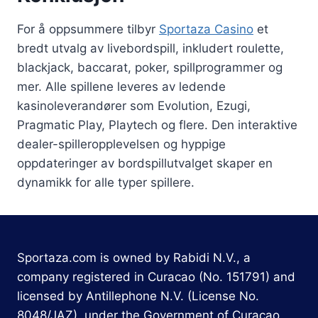
For å oppsummere tilbyr
Sportaza Casino
et
bredt utvalg av livebordspill, inkludert roulette,
blackjack, baccarat, poker, spillprogrammer og
mer. Alle spillene leveres av ledende
kasinoleverandører som Evolution, Ezugi,
Pragmatic Play, Playtech og flere. Den interaktive
dealer-spilleropplevelsen og hyppige
oppdateringer av bordspillutvalget skaper en
dynamikk for alle typer spillere.
Sportaza.com is owned by Rabidi N.V., a
company registered in Curacao (No. 151791) and
licensed by Antillephone N.V. (License No.
8048/JAZ), under the Government of Curacao