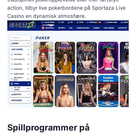
action, tilbyr live pokerbordene på Sportaza Live
Casino en dynamisk atmosfære.
Spillprogrammer på