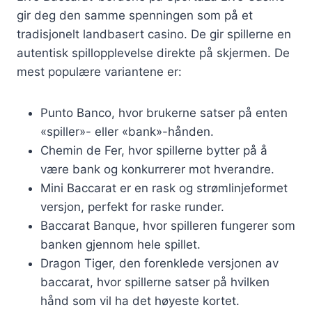
gir deg den samme spenningen som på et
tradisjonelt landbasert casino. De gir spillerne en
autentisk spillopplevelse direkte på skjermen. De
mest populære variantene er:
Punto Banco, hvor brukerne satser på enten
«spiller»- eller «bank»-hånden.
Chemin de Fer, hvor spillerne bytter på å
være bank og konkurrerer mot hverandre.
Mini Baccarat er en rask og strømlinjeformet
versjon, perfekt for raske runder.
Baccarat Banque, hvor spilleren fungerer som
banken gjennom hele spillet.
Dragon Tiger, den forenklede versjonen av
baccarat, hvor spillerne satser på hvilken
hånd som vil ha det høyeste kortet.