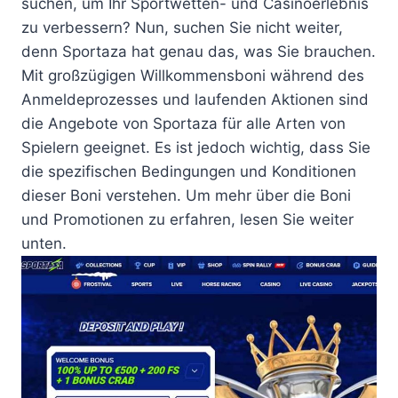
suchen, um Ihr Sportwetten- und Casinoerlebnis
zu verbessern? Nun, suchen Sie nicht weiter,
denn Sportaza hat genau das, was Sie brauchen.
Mit großzügigen Willkommensboni während des
Anmeldeprozesses und laufenden Aktionen sind
die Angebote von Sportaza für alle Arten von
Spielern geeignet. Es ist jedoch wichtig, dass Sie
die spezifischen Bedingungen und Konditionen
dieser Boni verstehen. Um mehr über die Boni
und Promotionen zu erfahren, lesen Sie weiter
unten.