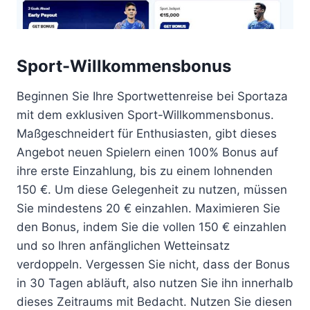
Sport-Willkommensbonus
Beginnen Sie Ihre Sportwettenreise bei Sportaza
mit dem exklusiven Sport-Willkommensbonus.
Maßgeschneidert für Enthusiasten, gibt dieses
Angebot neuen Spielern einen 100% Bonus auf
ihre erste Einzahlung, bis zu einem lohnenden
150 €. Um diese Gelegenheit zu nutzen, müssen
Sie mindestens 20 € einzahlen. Maximieren Sie
den Bonus, indem Sie die vollen 150 € einzahlen
und so Ihren anfänglichen Wetteinsatz
verdoppeln. Vergessen Sie nicht, dass der Bonus
in 30 Tagen abläuft, also nutzen Sie ihn innerhalb
dieses Zeitraums mit Bedacht. Nutzen Sie diesen