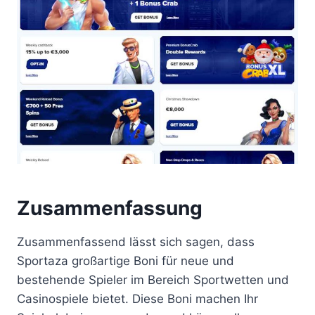
Zusammenfassung
Zusammenfassend lässt sich sagen, dass
Sportaza großartige Boni für neue und
bestehende Spieler im Bereich Sportwetten und
Casinospiele bietet. Diese Boni machen Ihr