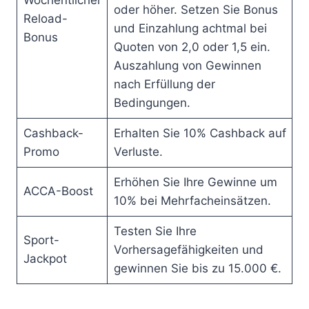
Wöchentlicher
oder höher. Setzen Sie Bonus
Reload-
und Einzahlung achtmal bei
Bonus
Quoten von 2,0 oder 1,5 ein.
Auszahlung von Gewinnen
nach Erfüllung der
Bedingungen.
Cashback-
Erhalten Sie 10% Cashback auf
Promo
Verluste.
Erhöhen Sie Ihre Gewinne um
ACCA-Boost
10% bei Mehrfacheinsätzen.
Testen Sie Ihre
Sport-
Vorhersagefähigkeiten und
Jackpot
gewinnen Sie bis zu 15.000 €.