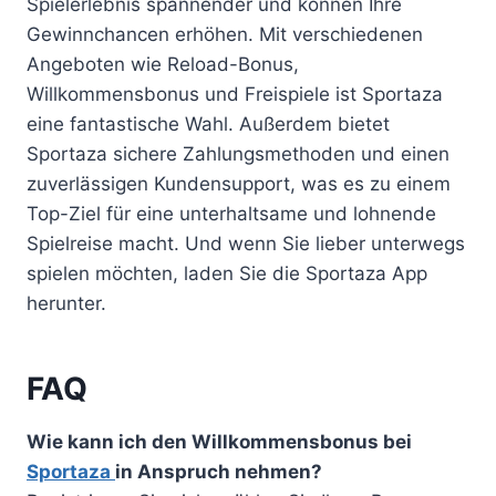
Spielerlebnis spannender und können Ihre
Gewinnchancen erhöhen. Mit verschiedenen
Angeboten wie Reload-Bonus,
Willkommensbonus und Freispiele ist Sportaza
eine fantastische Wahl. Außerdem bietet
Sportaza sichere Zahlungsmethoden und einen
zuverlässigen Kundensupport, was es zu einem
Top-Ziel für eine unterhaltsame und lohnende
Spielreise macht. Und wenn Sie lieber unterwegs
spielen möchten, laden Sie die Sportaza App
herunter.
FAQ
Wie kann ich den Willkommensbonus bei
Sportaza
in Anspruch nehmen?