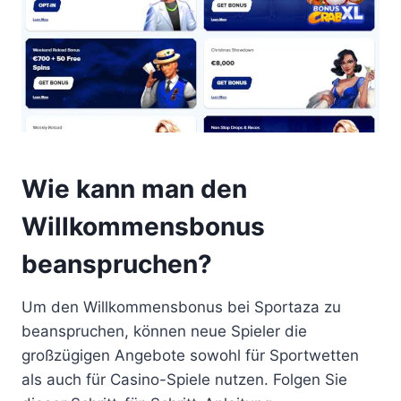
Wie kann man den
Willkommensbonus
beanspruchen?
Um den Willkommensbonus bei Sportaza zu
beanspruchen, können neue Spieler die
großzügigen Angebote sowohl für Sportwetten
als auch für Casino-Spiele nutzen. Folgen Sie