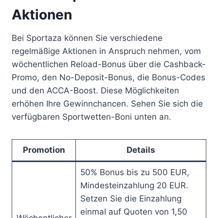
Aktionen
Bei Sportaza können Sie verschiedene
regelmäßige Aktionen in Anspruch nehmen, vom
wöchentlichen Reload-Bonus über die Cashback-
Promo, den No-Deposit-Bonus, die Bonus-Codes
und den ACCA-Boost. Diese Möglichkeiten
erhöhen Ihre Gewinnchancen. Sehen Sie sich die
verfügbaren Sportwetten-Boni unten an.
Promotion
Details
50% Bonus bis zu 500 EUR,
Mindesteinzahlung 20 EUR.
Setzen Sie die Einzahlung
einmal auf Quoten von 1,50