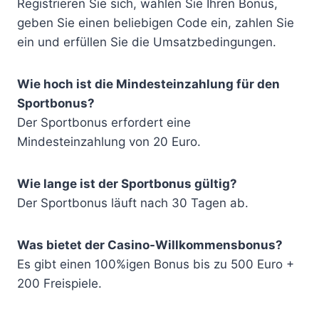
Registrieren Sie sich, wählen Sie Ihren Bonus,
geben Sie einen beliebigen Code ein, zahlen Sie
ein und erfüllen Sie die Umsatzbedingungen.
Wie hoch ist die Mindesteinzahlung für den
Sportbonus?
Der Sportbonus erfordert eine
Mindesteinzahlung von 20 Euro.
Wie lange ist der Sportbonus gültig?
Der Sportbonus läuft nach 30 Tagen ab.
Was bietet der Casino-Willkommensbonus?
Es gibt einen 100%igen Bonus bis zu 500 Euro +
200 Freispiele.