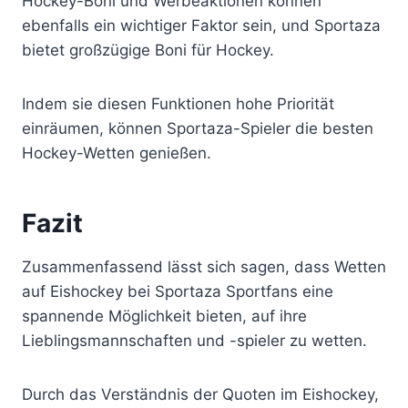
Hockey-Boni und Werbeaktionen können
ebenfalls ein wichtiger Faktor sein, und Sportaza
bietet großzügige Boni für Hockey.
Indem sie diesen Funktionen hohe Priorität
einräumen, können Sportaza-Spieler die besten
Hockey-Wetten genießen.
Fazit
Zusammenfassend lässt sich sagen, dass Wetten
auf Eishockey bei Sportaza Sportfans eine
spannende Möglichkeit bieten, auf ihre
Lieblingsmannschaften und -spieler zu wetten.
Durch das Verständnis der Quoten im Eishockey,