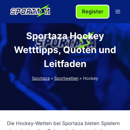
Zum
Inhalt
Register
springen
Sportaza Hockey
Wetttipps, Quoten und
Leitfaden
Sportaza
»
Sportwetten
»
Hockey
Die Hockey-Wetten bei Sportaza bieten Spielern