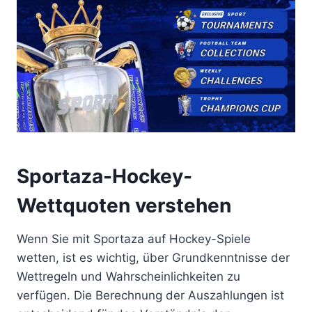
Sportaza-Hockey-
Wettquoten verstehen
Wenn Sie mit Sportaza auf Hockey-Spiele
wetten, ist es wichtig, über Grundkenntnisse der
Wettregeln und Wahrscheinlichkeiten zu
verfügen. Die Berechnung der Auszahlungen ist