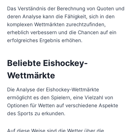
Das Verständnis der Berechnung von Quoten und
deren Analyse kann die Fähigkeit, sich in den
komplexen Wettmärkten zurechtzufinden,
erheblich verbessern und die Chancen auf ein
erfolgreiches Ergebnis erhöhen.
Beliebte Eishockey-
Wettmärkte
Die Analyse der Eishockey-Wettmärkte
ermöglicht es den Spielern, eine Vielzahl von
Optionen für Wetten auf verschiedene Aspekte
des Sports zu erkunden.
Auf diese Weise sind die Wetter über die