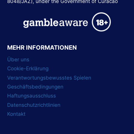
8048/JAZ), under the Government of Curacao
MEHR INFORMATIONEN
Über uns
Cookie-Erklärung
Verantwortungsbewusstes Spielen
Geschäftsbedingungen
Haftungsausschluss
Datenschutzrichtlinien
Kontakt