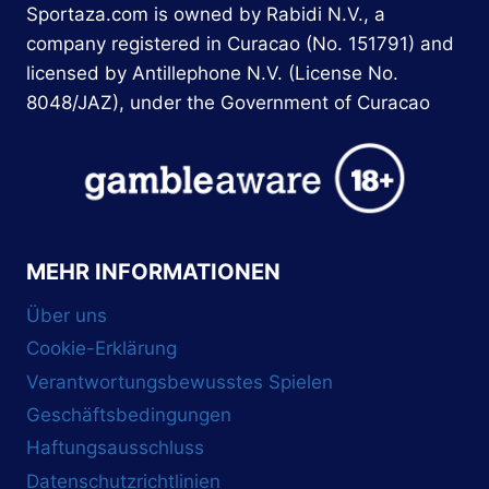
Sportaza.com is owned by Rabidi N.V., a
company registered in Curacao (No. 151791) and
licensed by Antillephone N.V. (License No.
8048/JAZ), under the Government of Curacao
MEHR INFORMATIONEN
Über uns
Cookie-Erklärung
Verantwortungsbewusstes Spielen
Geschäftsbedingungen
Haftungsausschluss
Datenschutzrichtlinien