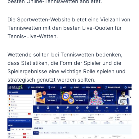
besten Online-Tenniswetten anbietet.
Die Sportwetten-Website bietet eine Vielzahl von
Tenniswetten mit den besten Live-Quoten für
Tennis-Live-Wetten.
Wettende sollten bei Tenniswetten bedenken,
dass Statistiken, die Form der Spieler und die
Spielergebnisse eine wichtige Rolle spielen und
strategisch genutzt werden sollten.