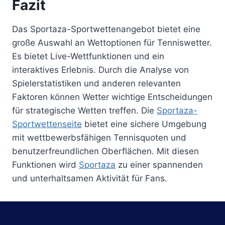
Fazit
Das Sportaza-Sportwettenangebot bietet eine
große Auswahl an Wettoptionen für Tenniswetter.
Es bietet Live-Wettfunktionen und ein
interaktives Erlebnis. Durch die Analyse von
Spielerstatistiken und anderen relevanten
Faktoren können Wetter wichtige Entscheidungen
für strategische Wetten treffen. Die
Sportaza-
Sportwettenseite
bietet eine sichere Umgebung
mit wettbewerbsfähigen Tennisquoten und
benutzerfreundlichen Oberflächen. Mit diesen
Funktionen wird
Sportaza
zu einer spannenden
und unterhaltsamen Aktivität für Fans.