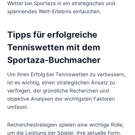
Wetter bei Sportaza in ein strategisches und
spannendes Wett-Erlebnis eintauchen.
Tipps für erfolgreiche
Tenniswetten mit dem
Sportaza-Buchmacher
Um Ihren Erfolg bei Tenniswetten zu verbessern,
ist es wichtig, einen strategischen Ansatz zu
verfolgen, der gründliche Recherchen und
objektive Analysen der wichtigsten Faktoren
umfasst.
Recherchestrategien spielen eine wichtige Rolle,
um die Leistung der Spieler, ihre aktuelle Form,