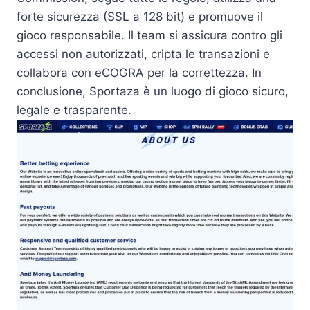
forte sicurezza (SSL a 128 bit) e promuove il
gioco responsabile. Il team si assicura contro gli
accessi non autorizzati, cripta le transazioni e
collabora con eCOGRA per la correttezza. In
conclusione, Sportaza è un luogo di gioco sicuro,
legale e trasparente.