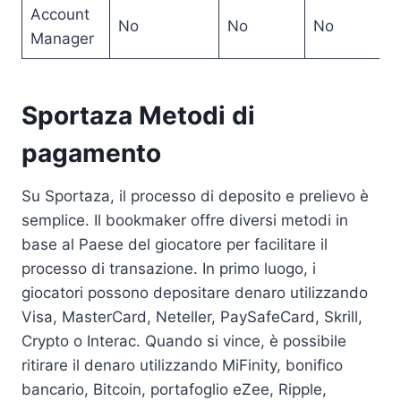
Account
No
No
No
Y
Manager
Sportaza Metodi di
pagamento
Su Sportaza, il processo di deposito e prelievo è
semplice. Il bookmaker offre diversi metodi in
base al Paese del giocatore per facilitare il
processo di transazione. In primo luogo, i
giocatori possono depositare denaro utilizzando
Visa, MasterCard, Neteller, PaySafeCard, Skrill,
Crypto o Interac. Quando si vince, è possibile
ritirare il denaro utilizzando MiFinity, bonifico
bancario, Bitcoin, portafoglio eZee, Ripple,