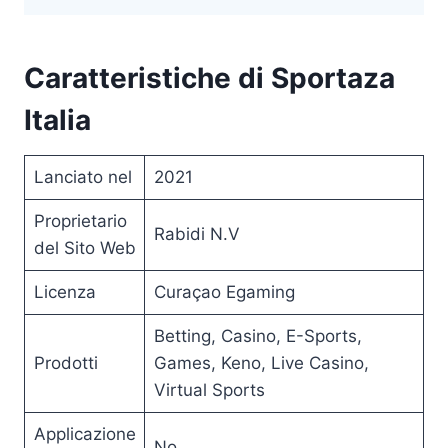
Caratteristiche di Sportaza
Italia
Lanciato nel
2021
Proprietario
Rabidi N.V
del Sito Web
Licenza
Curaçao Egaming
Betting, Casino, E-Sports,
Prodotti
Games, Keno, Live Casino,
Virtual Sports
Applicazione
No