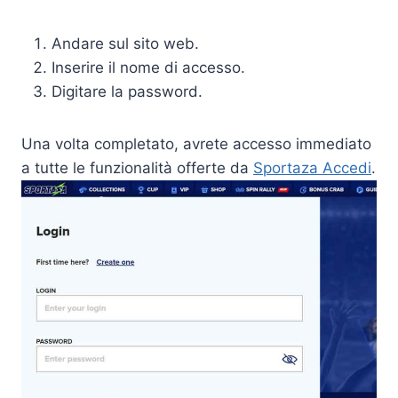
Andare sul sito web.
Inserire il nome di accesso.
Digitare la password.
Una volta completato, avrete accesso immediato
a tutte le funzionalità offerte da
Sportaza Accedi
.