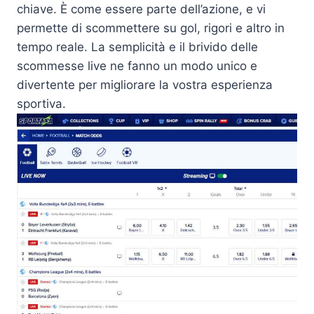
chiave. È come essere parte dell’azione, e vi
permette di scommettere su gol, rigori e altro in
tempo reale. La semplicità e il brivido delle
scommesse live ne fanno un modo unico e
divertente per migliorare la vostra esperienza
sportiva.