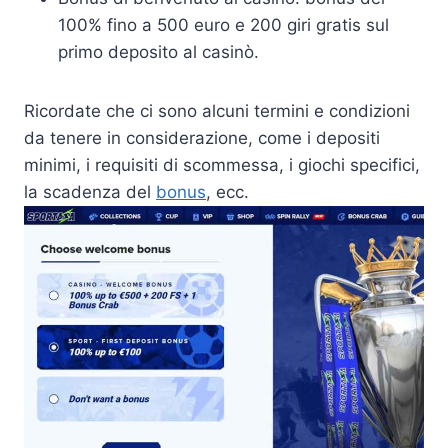
100% fino a 500 euro e 200 giri gratis sul
primo deposito al casinò.
Ricordate che ci sono alcuni termini e condizioni
da tenere in considerazione, come i depositi
minimi, i requisiti di scommessa, i giochi specifici,
la scadenza del
bonus
, ecc.