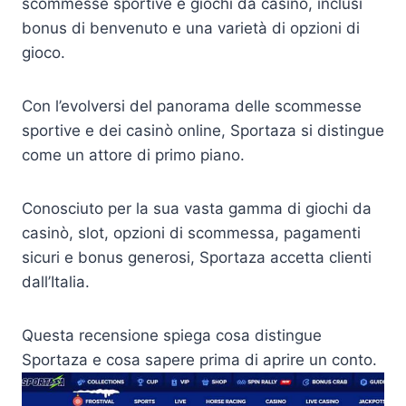
scommesse sportive e giochi da casinò, inclusi
bonus di benvenuto e una varietà di opzioni di
gioco.
Con l’evolversi del panorama delle scommesse
sportive e dei casinò online, Sportaza si distingue
come un attore di primo piano.
Conosciuto per la sua vasta gamma di giochi da
casinò, slot, opzioni di scommessa, pagamenti
sicuri e bonus generosi, Sportaza accetta clienti
dall’Italia.
Questa recensione spiega cosa distingue
Sportaza e cosa sapere prima di aprire un conto.