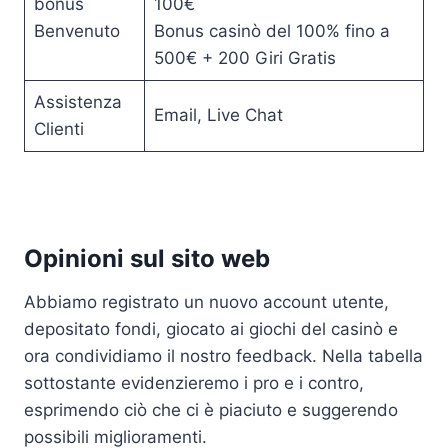
bonus
100€
Benvenuto
Bonus casinò del 100% fino a
500€ + 200 Giri Gratis
Assistenza
Email, Live Chat
Clienti
Opinioni sul sito web
Abbiamo registrato un nuovo account utente,
depositato fondi, giocato ai giochi del casinò e
ora condividiamo il nostro feedback. Nella tabella
sottostante evidenzieremo i pro e i contro,
esprimendo ciò che ci è piaciuto e suggerendo
possibili miglioramenti.