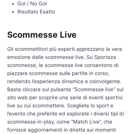
Gol / No Gol
Risultato Esatto
Scommesse Live
Gli scommettitori più esperti apprezzano la vera
emozione delle scommesse live. Su Sportaza
scommesse, le scommesse live consentono di
piazzare scommesse sulle partite in corso,
rendendo l’esperienza dinamica e coinvolgente.
Basta cliccare sul pulsante “Scommesse live” sul
sito web per scoprire una serie di eventi sportivi
live su cui scommettere. Scegliete lo sport e
l’evento che preferite ed esplorate i diversi tipi di
scommesse in-play, come “Match Live”, che
fornisce aggiornamenti in diretta sui momenti