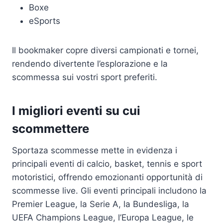
Boxe
eSports
Il bookmaker copre diversi campionati e tornei,
rendendo divertente l’esplorazione e la
scommessa sui vostri sport preferiti.
I migliori eventi su cui
scommettere
Sportaza scommesse mette in evidenza i
principali eventi di calcio, basket, tennis e sport
motoristici, offrendo emozionanti opportunità di
scommesse live. Gli eventi principali includono la
Premier League, la Serie A, la Bundesliga, la
UEFA Champions League, l’Europa League, le