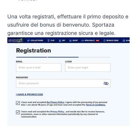
Una volta registrati, effettuare il primo deposito e
usufruire del bonus di benvenuto. Sportaza
garantisce una registrazione sicura e legale.