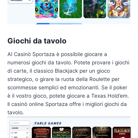
Giochi da tavolo
Al Casinò Sportaza è possibile giocare a
numerosi giochi da tavolo. Potete provare i giochi
di carte, il classico Blackjack per un gioco
strategico, o girare la ruota della Roulette per
scommesse semplici ed emozionanti. Se il poker
è il vostro gioco, potete giocare a Texas Hold’em.
Il casinò online Sportaza offre i migliori giochi da
tavolo.