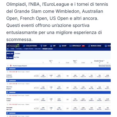
Olimpiadi, l’NBA, l’EuroLeague e i tornei di tennis
del Grande Slam come Wimbledon, Australian
Open, French Open, US Open e altri ancora.
Questi eventi offrono un’azione sportiva
entusiasmante per una migliore esperienza di
scommessa.