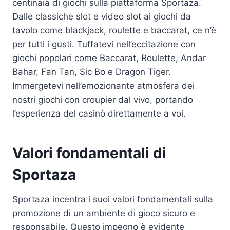
centinaia di giochi sulla piattaforma Sportaza.
Dalle classiche slot e video slot ai giochi da
tavolo come blackjack, roulette e baccarat, ce n’è
per tutti i gusti. Tuffatevi nell’eccitazione con
giochi popolari come Baccarat, Roulette, Andar
Bahar, Fan Tan, Sic Bo e Dragon Tiger.
Immergetevi nell’emozionante atmosfera dei
nostri giochi con croupier dal vivo, portando
l’esperienza del casinò direttamente a voi.
Valori fondamentali di
Sportaza
Sportaza incentra i suoi valori fondamentali sulla
promozione di un ambiente di gioco sicuro e
responsabile. Questo impegno è evidente