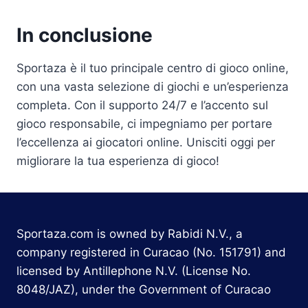
In conclusione
Sportaza è il tuo principale centro di gioco online,
con una vasta selezione di giochi e un’esperienza
completa. Con il supporto 24/7 e l’accento sul
gioco responsabile, ci impegniamo per portare
l’eccellenza ai giocatori online. Unisciti oggi per
migliorare la tua esperienza di gioco!
Sportaza.com is owned by Rabidi N.V., a
company registered in Curacao (No. 151791) and
licensed by Antillephone N.V. (License No.
8048/JAZ), under the Government of Curacao