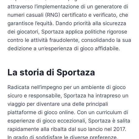
attraverso l’implementazione di un generatore di
numeri casuali (RNG) certificato e verificato, che
garantisce l’equità. Dando priorità alla sicurezza
dei giocatori, Sportaza applica politiche rigorose
contro le attività fraudolente, consolidando la sua
dedizione a un’esperienza di gioco affidabile.
La storia di Sportaza
Radicata nell’impegno per un ambiente di gioco
sicuro e responsabile, Sportaza ha intrapreso un
viaggio per diventare una delle principali
piattaforme di gioco online. Con un curriculum di
esperienze di gioco eccezionali, Sportaza è salita
rapidamente alla ribalta dal suo lancio nel 2017.
In grado di soddisfare le diverse preferenze,