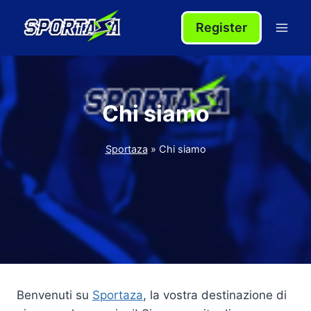
Salta
al
Register
contenuto
Chi siamo
Sportaza
»
Chi siamo
Benvenuti su
Sportaza
, la vostra destinazione di