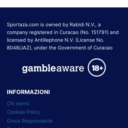
Sportaza.com is owned by Rabidi N.V., a
company registered in Curacao (No. 151791) and
licensed by Antillephone N.V. (License No.
8048/JAZ), under the Government of Curacao
INFORMAZIONI
Chi siamo
Cookies Policy
Gioca Responsabile