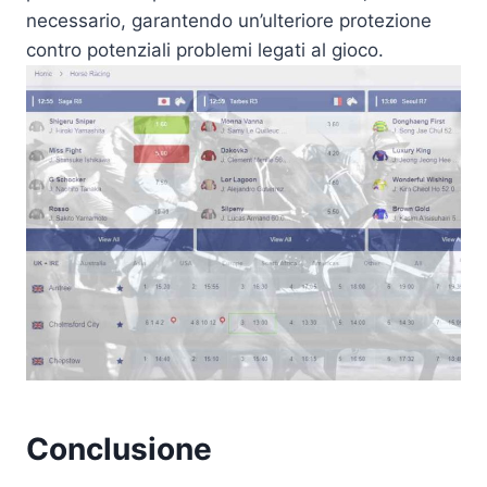
necessario, garantendo un’ulteriore protezione
contro potenziali problemi legati al gioco.
Conclusione