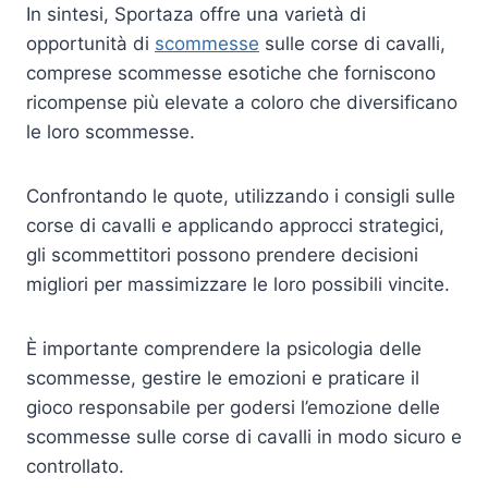
In sintesi, Sportaza offre una varietà di
opportunità di
scommesse
sulle corse di cavalli,
comprese scommesse esotiche che forniscono
ricompense più elevate a coloro che diversificano
le loro scommesse.
Confrontando le quote, utilizzando i consigli sulle
corse di cavalli e applicando approcci strategici,
gli scommettitori possono prendere decisioni
migliori per massimizzare le loro possibili vincite.
È importante comprendere la psicologia delle
scommesse, gestire le emozioni e praticare il
gioco responsabile per godersi l’emozione delle
scommesse sulle corse di cavalli in modo sicuro e
controllato.