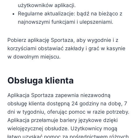
użytkowników aplikacji.
Regularne aktualizacje: bądź na bieżąco z
najnowszymi funkcjami i ulepszeniami.
Pobierz aplikację Sportaza, aby wygodnie i z
korzyściami obstawiać zakłady i grać w kasynie
w dowolnym miejscu.
Obsługa klienta
Aplikacja Sportaza zapewnia niezawodną
obsługę klienta dostępną 24 godziny na dobę, 7
dni w tygodniu, oferując pomoc w razie potrzeby.
Aplikacja przełamuje bariery językowe dzięki
wielojęzycznej obsłudze. Użytkownicy mogą
łatwo uzyskać pomoc za pośrednictwem różnych