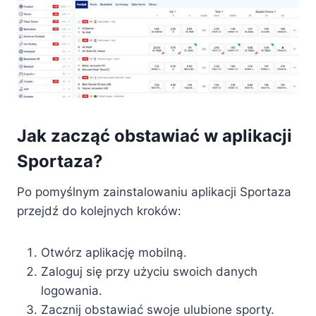
Jak zacząć obstawiać w aplikacji
Sportaza?
Po pomyślnym zainstalowaniu aplikacji Sportaza
przejdź do kolejnych kroków:
Otwórz aplikację mobilną.
Zaloguj się przy użyciu swoich danych
logowania.
Zacznij obstawiać swoje ulubione sporty.