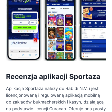
Recenzja aplikacji Sportaza
Aplikacja Sportaza należy do Rabidi N.V. i jest
licencjonowaną i regulowaną aplikacją mobilną
do zakładów bukmacherskich i kasyn, działającą
na podstawie licencji Curacao. Oferuje ona prosty