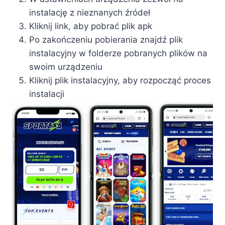
instalację z nieznanych źródeł
Kliknij link, aby pobrać plik apk
Po zakończeniu pobierania znajdź plik
instalacyjny w folderze pobranych plików na
swoim urządzeniu
Kliknij plik instalacyjny, aby rozpocząć proces
instalacji