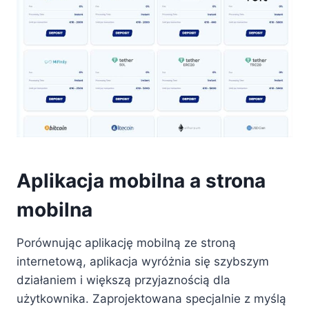
Aplikacja mobilna a strona
mobilna
Porównując aplikację mobilną ze stroną
internetową, aplikacja wyróżnia się szybszym
działaniem i większą przyjaznością dla
użytkownika. Zaprojektowana specjalnie z myślą