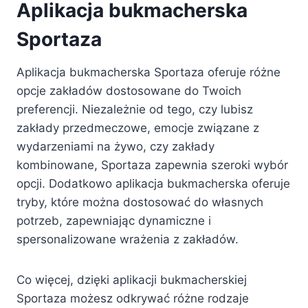
Aplikacja bukmacherska
Sportaza
Aplikacja bukmacherska Sportaza oferuje różne
opcje zakładów dostosowane do Twoich
preferencji. Niezależnie od tego, czy lubisz
zakłady przedmeczowe, emocje związane z
wydarzeniami na żywo, czy zakłady
kombinowane, Sportaza zapewnia szeroki wybór
opcji. Dodatkowo aplikacja bukmacherska oferuje
tryby, które można dostosować do własnych
potrzeb, zapewniając dynamiczne i
spersonalizowane wrażenia z zakładów.
Co więcej, dzięki aplikacji bukmacherskiej
Sportaza możesz odkrywać różne rodzaje