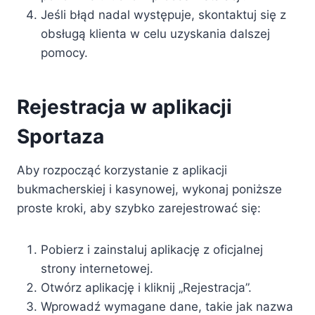
Jeśli błąd nadal występuje, skontaktuj się z
obsługą klienta w celu uzyskania dalszej
pomocy.
Rejestracja w aplikacji
Sportaza
Aby rozpocząć korzystanie z aplikacji
bukmacherskiej i kasynowej, wykonaj poniższe
proste kroki, aby szybko zarejestrować się:
Pobierz i zainstaluj aplikację z oficjalnej
strony internetowej.
Otwórz aplikację i kliknij „Rejestracja”.
Wprowadź wymagane dane, takie jak nazwa