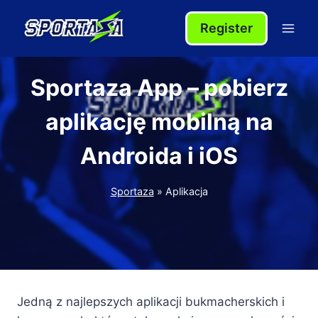
Przejdź
do
Register
treści
Sportaza App – pobierz
aplikację mobilną na
Androida i iOS
Sportaza
»
Aplikacja
Jedną z najlepszych aplikacji bukmacherskich i