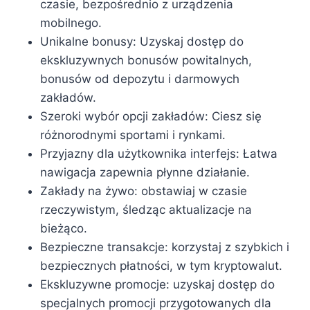
czasie, bezpośrednio z urządzenia
mobilnego.
Unikalne bonusy: Uzyskaj dostęp do
ekskluzywnych bonusów powitalnych,
bonusów od depozytu i darmowych
zakładów.
Szeroki wybór opcji zakładów: Ciesz się
różnorodnymi sportami i rynkami.
Przyjazny dla użytkownika interfejs: Łatwa
nawigacja zapewnia płynne działanie.
Zakłady na żywo: obstawiaj w czasie
rzeczywistym, śledząc aktualizacje na
bieżąco.
Bezpieczne transakcje: korzystaj z szybkich i
bezpiecznych płatności, w tym kryptowalut.
Ekskluzywne promocje: uzyskaj dostęp do
specjalnych promocji przygotowanych dla