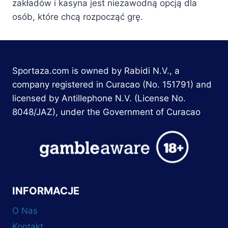
zakładów i kasyna jest niezawodną opcją dla
osób, które chcą rozpocząć grę.
Sportaza.com is owned by Rabidi N.V., a
company registered in Curacao (No. 151791) and
licensed by Antillephone N.V. (License No.
8048/JAZ), under the Government of Curacao
INFORMACJE
O Nas
Kontakt