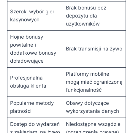
Brak bonusu bez
Szeroki wybór gier
depozytu dla
kasynowych
użytkowników
Hojne bonusy
powitalne i
Brak transmisji na żywo
dodatkowe bonusy
doładowujące
Platformy mobilne
Profesjonalna
mogą mieć ograniczoną
obsługa klienta
funkcjonalność
Popularne metody
Obawy dotyczące
płatności
wykorzystania danych
Dostęp do wydarzeń
Niedostępne wszędzie
z zakładami na żywo
(ograniczenia prawne)