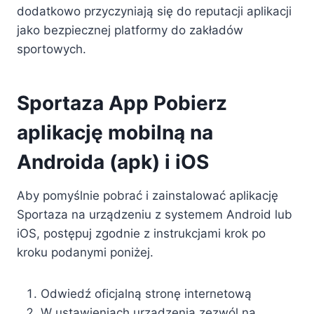
dodatkowo przyczyniają się do reputacji aplikacji
jako bezpiecznej platformy do zakładów
sportowych.
Sportaza App Pobierz
aplikację mobilną na
Androida (apk) i iOS
Aby pomyślnie pobrać i zainstalować aplikację
Sportaza na urządzeniu z systemem Android lub
iOS, postępuj zgodnie z instrukcjami krok po
kroku podanymi poniżej.
Odwiedź oficjalną stronę internetową
W ustawieniach urządzenia zezwól na