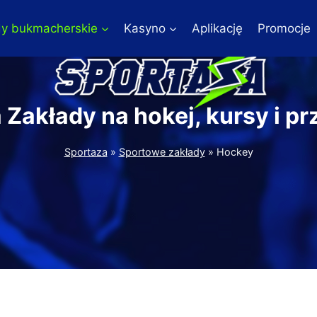
dy bukmacherskie
Kasyno
Aplikację
Promocje
 Zakłady na hokej, kursy i p
Sportaza
»
Sportowe zakłady
»
Hockey