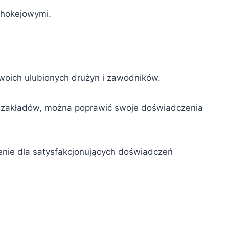
 hokejowymi.
woich ulubionych drużyn i zawodników.
ch zakładów, można poprawić swoje doświadczenia
nie dla satysfakcjonujących doświadczeń