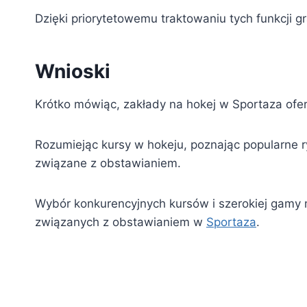
Dzięki priorytetowemu traktowaniu tych funkcji 
Wnioski
Krótko mówiąc, zakłady na hokej w Sportaza ofe
Rozumiejąc kursy w hokeju, poznając popularne 
związane z obstawianiem.
Wybór konkurencyjnych kursów i szerokiej gamy
związanych z obstawianiem w
Sportaza
.