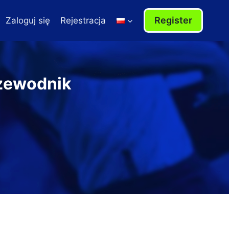
Register
Zaloguj się
Rejestracja
rzewodnik