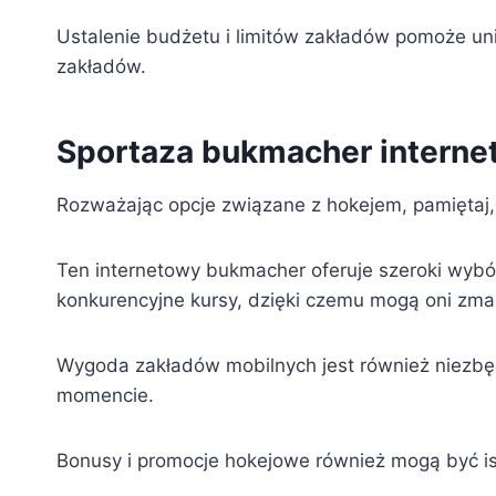
Ustalenie budżetu i limitów zakładów pomoże un
zakładów.
Sportaza bukmacher interne
Rozważając opcje związane z hokejem, pamięta
Ten internetowy bukmacher oferuje szeroki wybó
konkurencyjne kursy, dzięki czemu mogą oni zma
Wygoda zakładów mobilnych jest również niezbę
momencie.
Bonusy i promocje hokejowe również mogą być is