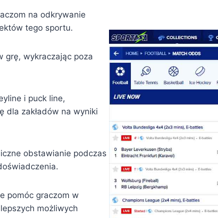
raczom na odkrywanie
ektów tego sportu.
w grę, wykraczając poza
line i puck line,
wę dla zakładów na wyniki
iczne obstawianie podczas
doświadczenia.
że pomóc graczom w
jlepszych możliwych