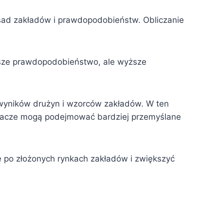
ad zakładów i prawdopodobieństw. Obliczanie
ższe prawdopodobieństwo, ale wyższe
wyników drużyn i wzorców zakładów. W ten
 gracze mogą podejmować bardziej przemyślane
ę po złożonych rynkach zakładów i zwiększyć