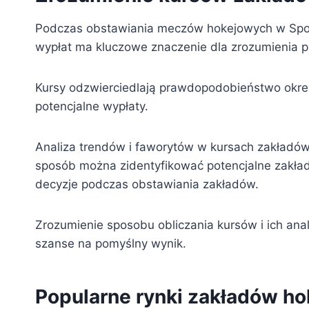
Podczas obstawiania meczów hokejowych w Spor
wypłat ma kluczowe znaczenie dla zrozumienia 
Kursy odzwierciedlają prawdopodobieństwo okre
potencjalne wypłaty.
Analiza trendów i faworytów w kursach zakładó
sposób można zidentyfikować potencjalne zakład
decyzje podczas obstawiania zakładów.
Zrozumienie sposobu obliczania kursów i ich ana
szanse na pomyślny wynik.
Popularne rynki zakładów h