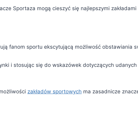
gracze Sportaza mogą cieszyć się najlepszymi zakładami
rują fanom sportu ekscytującą możliwość obstawiania s
rynki i stosując się do wskazówek dotyczących udany
 możliwości
zakładów sportowych
ma zasadnicze znacze