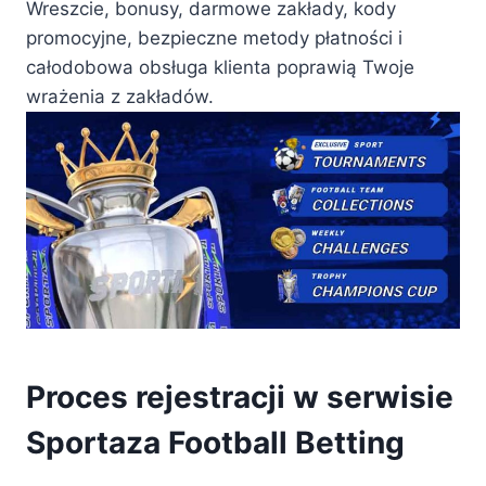
Wreszcie, bonusy, darmowe zakłady, kody
promocyjne, bezpieczne metody płatności i
całodobowa obsługa klienta poprawią Twoje
wrażenia z zakładów.
Proces rejestracji w serwisie
Sportaza Football Betting