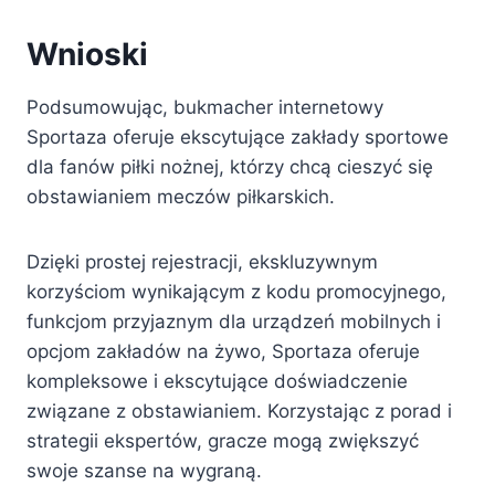
Wnioski
Podsumowując, bukmacher internetowy
Sportaza oferuje ekscytujące zakłady sportowe
dla fanów piłki nożnej, którzy chcą cieszyć się
obstawianiem meczów piłkarskich.
Dzięki prostej rejestracji, ekskluzywnym
korzyściom wynikającym z kodu promocyjnego,
funkcjom przyjaznym dla urządzeń mobilnych i
opcjom zakładów na żywo, Sportaza oferuje
kompleksowe i ekscytujące doświadczenie
związane z obstawianiem. Korzystając z porad i
strategii ekspertów, gracze mogą zwiększyć
swoje szanse na wygraną.