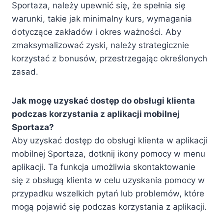
Sportaza, należy upewnić się, że spełnia się
warunki, takie jak minimalny kurs, wymagania
dotyczące zakładów i okres ważności. Aby
zmaksymalizować zyski, należy strategicznie
korzystać z bonusów, przestrzegając określonych
zasad.
Jak mogę uzyskać dostęp do obsługi klienta
podczas korzystania z aplikacji mobilnej
Sportaza?
Aby uzyskać dostęp do obsługi klienta w aplikacji
mobilnej Sportaza, dotknij ikony pomocy w menu
aplikacji. Ta funkcja umożliwia skontaktowanie
się z obsługą klienta w celu uzyskania pomocy w
przypadku wszelkich pytań lub problemów, które
mogą pojawić się podczas korzystania z aplikacji.